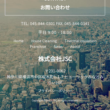
お問い合わせ
TEL:
045-844-0301
FAX: 045-844-0341
平日 9:00 - 18:00
Home
House Cleaning
Thermal insulation
Franchise
News
About
株式会社JSC
〒231-0062
神奈川県横浜市中区桜木町1-1-7 ヒューリックみなとみ
らい10F
プライバシーポリシー
Copyright © 2021 JSC All rights reserved.